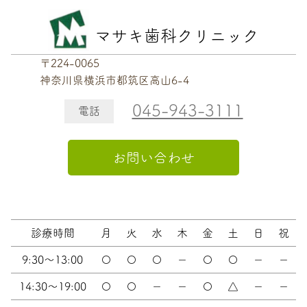
マサキ歯科クリニック
〒224-0065
神奈川県横浜市都筑区高山6-4
045-943-3111
電話
お問い合わせ
診療時間
月
火
水
木
金
土
日
祝
9:30～13:00
〇
〇
〇
－
〇
〇
－
－
14:30～19:00
〇
〇
－
－
〇
△
－
－