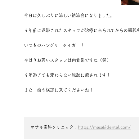
今日は久しぶりに涼しい納涼会になりました。
４年前に退職されたスタッフが治療に来られてからの懇親
いつものハングリータイガー！
やはりお若いスタッフは肉食系ですね（笑）
４年過ぎても変わらない絵顔に癒されます！
また 歯の検診に来てくださいね！
マサキ歯科クリニック：
https://masakidental.com/