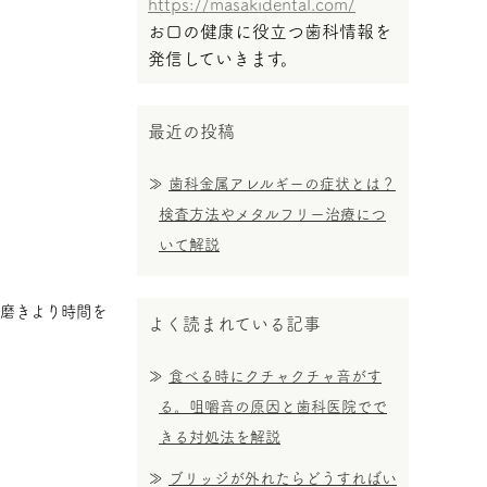
https://masakidental.com/
お口の健康に役立つ歯科情報を
発信していきます。
最近の投稿
歯科金属アレルギーの症状とは？
検査方法やメタルフリー治療につ
いて解説
手磨きより時間を
よく読まれている記事
食べる時にクチャクチャ音がす
る。咀嚼音の原因と歯科医院でで
きる対処法を解説
ブリッジが外れたらどうすればい