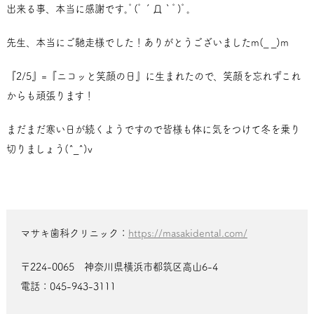
出来る事、本当に感謝です｡ﾟ(ﾟ´Д｀ﾟ)ﾟ｡
先生、本当にご馳走様でした！ありがとうございましたm(_ _)m
『2/5』=『ニコッと笑顔の日』に生まれたので、笑顔を忘れずこれ
からも頑張ります！
まだまだ寒い日が続くようですので皆様も体に気をつけて冬を乗り
切りましょう(^_^)v
マサキ歯科クリニック：
https://masakidental.com/
〒224-0065 神奈川県横浜市都筑区高山6-4
電話：045-943-3111