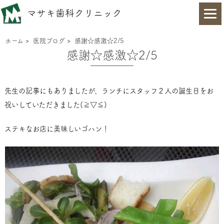
マサキ歯科クリニック
ホーム
>
医院ブログ
>
感謝☆感激☆2/5
感謝☆感激☆2/5
先生の記事にもありましたが、ランチにスタッフ２人の誕生日をお
祝いしていただきました(≧▽≦)
ステキなお店に美味しいゴハン！