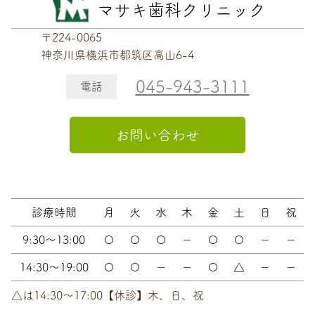
マサキ歯科クリニック
〒224-0065
神奈川県横浜市都筑区高山6-4
045-943-3111
電話
お問い合わせ
診療時間
月
火
水
木
金
土
日
祝
9:30～13:00
〇
〇
〇
－
〇
〇
－
－
14:30～19:00
〇
〇
－
－
〇
△
－
－
△は14:30〜17:00【休診】木、日、祝