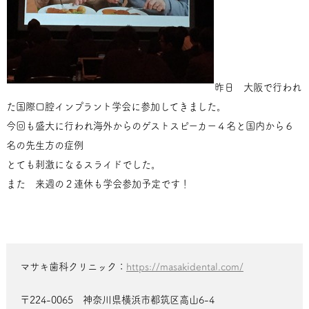
昨日 大阪で行われ
た国際口腔インプラント学会に参加してきました。
今回も盛大に行われ海外からのゲストスピーカー４名と国内から６
名の先生方の症例
とても刺激になるスライドでした。
また 来週の２連休も学会参加予定です！
マサキ歯科クリニック：
https://masakidental.com/
〒224-0065 神奈川県横浜市都筑区高山6-4