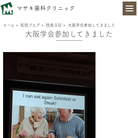
マサキ歯科クリニック
ホーム
>
医院ブログ
>
院長日記
>
大阪学会参加してきました
大阪学会参加してきました