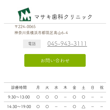
マサキ歯科クリニック
〒224-0065
神奈川県横浜市都筑区高山6-4
045-943-3111
電話
お問い合わせ
診療時間
月
火
水
木
金
土
日
祝
9:30～13:00
〇
〇
〇
－
〇
〇
－
－
14:30～19:00
〇
〇
－
－
〇
△
－
－