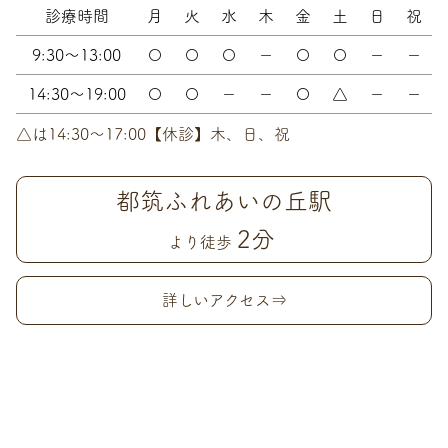
診療時間
月
火
水
木
金
土
日
祝
9:30～13:00
〇
〇
〇
－
〇
〇
－
－
14:30～19:00
〇
〇
－
－
〇
△
－
－
△は14:30〜17:00【休診】木、日、祝
都筑ふれあいの丘駅
2分
より徒歩
詳しいアクセス⇒