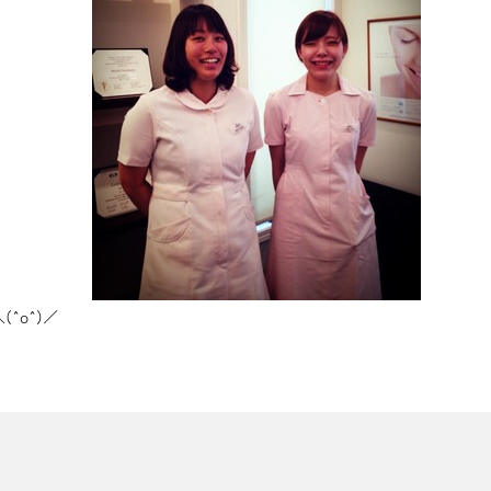
^o^)／