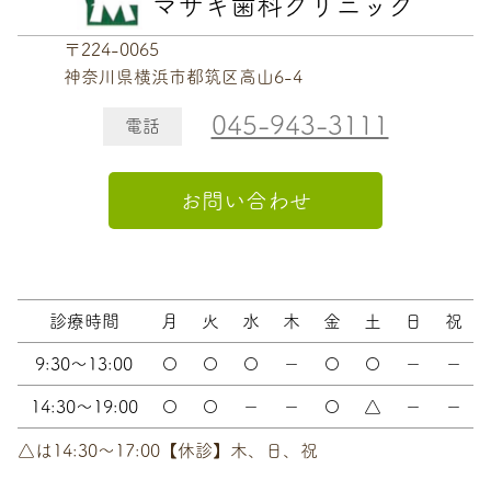
マサキ歯科クリニック
〒224-0065
神奈川県横浜市都筑区高山6-4
045-943-3111
電話
お問い合わせ
診療時間
月
火
水
木
金
土
日
祝
9:30～13:00
〇
〇
〇
－
〇
〇
－
－
14:30～19:00
〇
〇
－
－
〇
△
－
－
△は14:30〜17:00【休診】木、日、祝