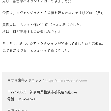
先日、富士急ハイランドに行ってきました☆
今度は、エヴァンゲリオン２号機を観るためにですけどね…(笑)。
実物大は、ちょっと怖い)゜0゜(ヒィィ感じでした。
次は、何が登場するのか楽しみです♪
そうそう、新しい☆アトラクションが登場してましたね！高飛車。
見てるだけでも、ヒィィ～って感じでした。
マサキ歯科クリニック：
https://masakidental.com/
〒224-0065 神奈川県横浜市都筑区高山6-4
電話：045-943-3111
交通アクセス