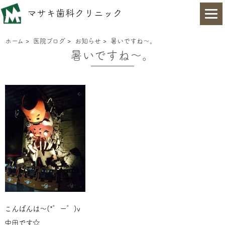
マサキ歯科クリニック
ホーム
>
医院ブログ
>
お知らせ
>
暑いですね～。
暑いですね～。
こんばんは～(*゜ー゜)v
中田です☆