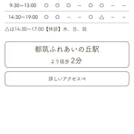
9:30～13:00
〇
〇
〇
－
〇
〇
－
－
14:30～19:00
〇
〇
－
－
〇
△
－
－
△は14:30〜17:00【休診】木、日、祝
都筑ふれあいの丘駅
2分
より徒歩
詳しいアクセス⇒