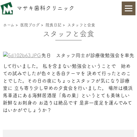
マサキ歯科クリニック
ホーム
>
医院ブログ
>
院長日記
>
スタッフと会食
スタッフと会食
先日 スタッフ同士が診療後勉強会を率先
して行いました。
私を含まない勉強会ということで 始め
ての試みでしたが色々と各自テーマを 決めて行ったとのこ
とでした。その日の夜にちょっとスタッフが気になり診療
室に 立ち寄り少し早めの夕食会を行いました。
場所は横浜
馬車道にある海鮮居酒屋「鳥の巣」というとても美味しい
新鮮なお刺身の お造りは絶品です
是非一度足を運んでみて
はいかがでしょうか？