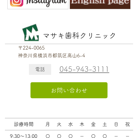
マサキ歯科クリニック
〒224-0065
神奈川県横浜市都筑区高山6-4
045-943-3111
電話
お問い合わせ
診療時間
月
火
水
木
金
土
日
祝
9:30～13:00
〇
〇
〇
－
〇
〇
－
－