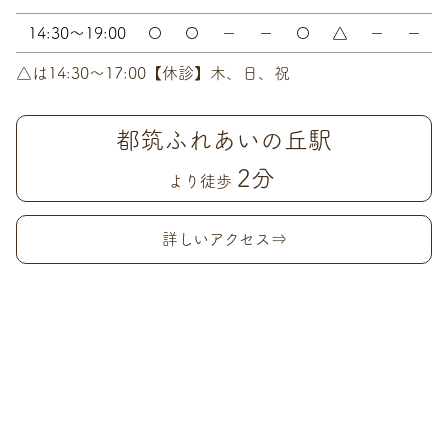
14:30～19:00
〇
〇
－
－
〇
△
－
－
△は14:30〜17:00【休診】木、日、祝
都筑ふれあいの丘駅
2分
より徒歩
詳しいアクセス⇒