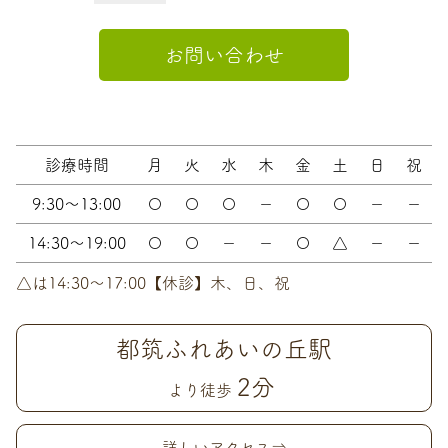
お問い合わせ
診療時間
月
火
水
木
金
土
日
祝
9:30～13:00
〇
〇
〇
－
〇
〇
－
－
14:30～19:00
〇
〇
－
－
〇
△
－
－
△は14:30〜17:00【休診】木、日、祝
都筑ふれあいの丘駅
2分
より徒歩