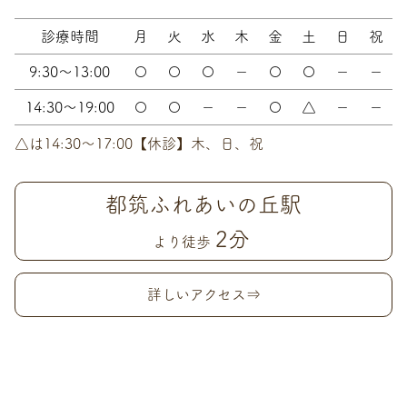
診療時間
月
火
水
木
金
土
日
祝
9:30～13:00
〇
〇
〇
－
〇
〇
－
－
14:30～19:00
〇
〇
－
－
〇
△
－
－
△は14:30〜17:00【休診】木、日、祝
都筑ふれあいの丘駅
2分
より徒歩
詳しいアクセス⇒