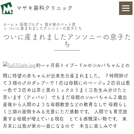
マサキ歯科クリニック
ホーム
>
医院ブログ
>
我が家のペット君
>
ついに産まれましたアンソニーの息子たち
ついに産まれましたアンソニーの息子た
ち
約一ヶ月前トイプードルのシルバちゃんとの
間に待望の赤ちゃんが出来先日産まれました。
７時間掛け
て３頭の♂のダップーで１匹は母親にのベージュ２匹目は黒
一色で３匹めは茶と黒のミックスうまく三色生み分けたと
思います（アッパレ） でもまだ母親のシルバちゃん２歳出
産後から人間のような母親教室などの教育なしで 母親らし
く三頭の面倒をみる光景にただ感動です。
人間でも育児放
棄する母親が増えている現在 とても感慨深い物です。 来
月末には我が家の一員になるので 本当に楽しみです