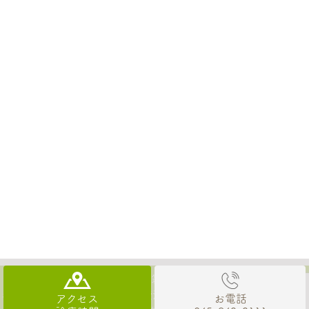
© マサキ歯科クリニックまで 都筑区（都筑ふれあいの丘駅）の歯医
者なら、駅徒歩2分、保険から自費治療まで幅広く対応できる審美治療
アクセス
お電話