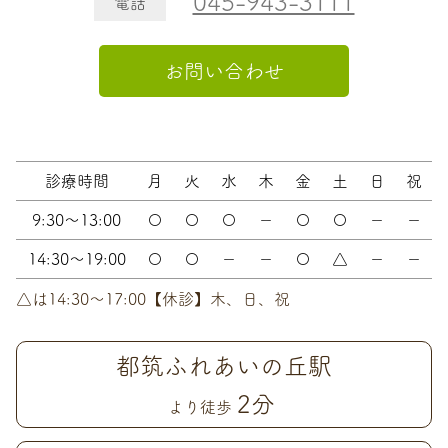
045-943-3111
電話
お問い合わせ
診療時間
月
火
水
木
金
土
日
祝
9:30～13:00
〇
〇
〇
－
〇
〇
－
－
14:30～19:00
〇
〇
－
－
〇
△
－
－
△は14:30〜17:00【休診】木、日、祝
都筑ふれあいの丘駅
2分
より徒歩