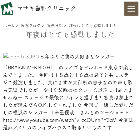
マサキ歯科クリニック
ホーム
>
医院ブログ
>
院長日記
>
昨夜はとても感動しました
昨夜はとても感動しました
６年ぶりに僕の大好きなシンガー
「BRAIAN McKNIGHT」のライブをビルボード東京で楽し
んできました。
今回は１８歳と１６歳の息子と共にステー
ジで競演しました、共にさすが大御所の息子なので声も歌
も完璧でしたが やはり父親のセクシーな歌声には届きま
せんねー ステージの最後にサインと握手また写真は禁止で
したが頼んだらO.K.してくれました 今回ご一緒した駆けだ
しの横浜のシンガー 「米重優哉」さんとのツーショット
http://www.youtube.com/watch?v=zcOUnhPY3cM 今度は
是非アメリカのライブハウスで聴きたいものです