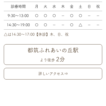
診療時間
月
火
水
木
金
土
日
祝
9:30～13:00
〇
〇
〇
－
〇
〇
－
－
14:30～19:00
〇
〇
－
－
〇
△
－
－
△は14:30〜17:00【休診】木、日、祝
都筑ふれあいの丘駅
2分
より徒歩
詳しいアクセス⇒