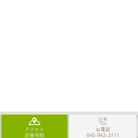
© マサキ歯科クリニックまで 都筑区（都筑ふれあいの丘駅）の歯医
者なら、駅徒歩2分、保険から自費治療まで幅広く対応できる審美治療
アクセス
お電話
で評判の、マサキ歯科クリニックまで
診療時間
045-943-3111