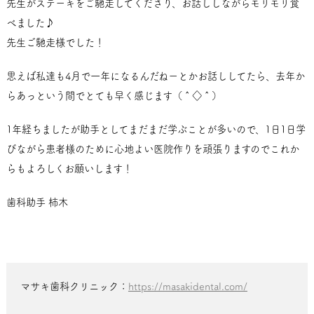
先生がステーキをご馳走してくださり、お話ししながらモリモリ食
べました♪
先生ご馳走様でした！
思えば私達も4月で一年になるんだねーとかお話ししてたら、去年か
らあっという間でとても早く感じます（＾◇＾）
1年経ちましたが助手としてまだまだ学ぶことが多いので、1日1日学
びながら患者様のために心地よい医院作りを頑張りますのでこれか
らもよろしくお願いします！
歯科助手 柿木
マサキ歯科クリニック：
https://masakidental.com/