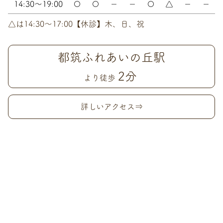
14:30～19:00
〇
〇
－
－
〇
△
－
－
△は14:30〜17:00【休診】木、日、祝
都筑ふれあいの丘駅
2分
より徒歩
詳しいアクセス⇒