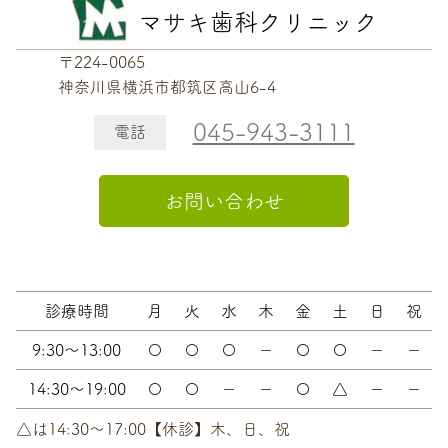
マサキ歯科クリニック
〒224-0065
神奈川県横浜市都筑区高山6-4
045-943-3111
電話
お問い合わせ
診療時間
月
火
水
木
金
土
日
祝
9:30～13:00
〇
〇
〇
－
〇
〇
－
－
14:30～19:00
〇
〇
－
－
〇
△
－
－
△は14:30〜17:00【休診】木、日、祝